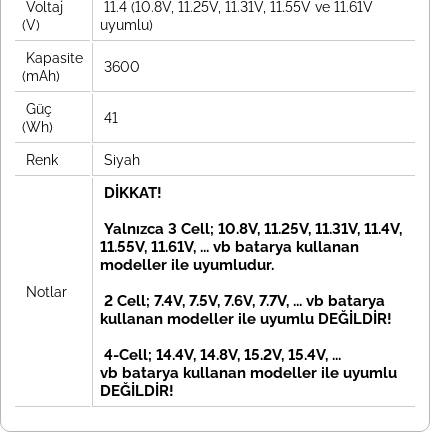
Voltaj
11.4 (10.8V, 11.25V, 11.31V, 11.55V ve 11.61V
(V)
uyumlu)
Kapasite
3600
(mAh)
Güç
41
(Wh)
Renk
Siyah
DİKKAT!
Yalnızca 3 Cell; 10.8V, 11.25V, 11.31V, 11.4V,
11.55V, 11.61V, ... vb batarya kullanan
modeller ile uyumludur.
Notlar
2 Cell; 7.4V, 7.5V, 7.6V, 7.7V, ... vb
batarya
kullanan modeller ile uyumlu DEĞİLDİR!
4-Cell; 14.4V, 14.8V, 15.2V, 15.4V, ...
vb
batarya kullanan modeller ile uyumlu
DEĞİLDİR!