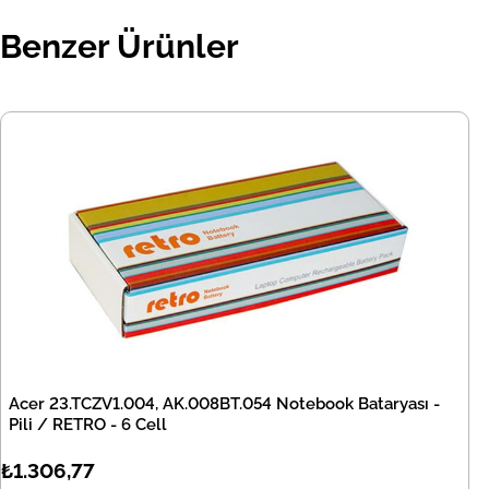
Benzer Ürünler
Acer 23.TCZV1.004, AK.008BT.054 Notebook Bataryası -
Pili / RETRO - 6 Cell
₺1.306,77