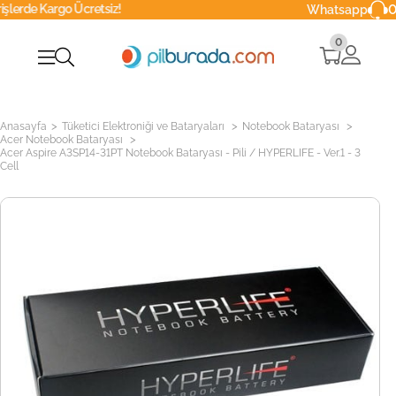
Ücretsiz!
0216 629 90
Whatsapp
0
>
>
>
Anasayfa
Tüketici Elektroniği ve Bataryaları
Notebook Bataryası
>
Acer Notebook Bataryası
Acer Aspire A3SP14-31PT Notebook Bataryası - Pili / HYPERLIFE - Ver.1 - 3
Cell