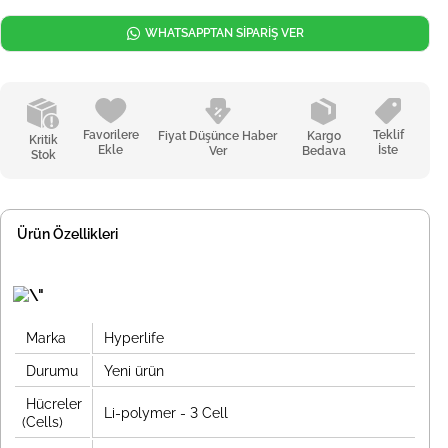
WHATSAPPTAN SİPARİŞ VER
Favorilere
Teklif
Fiyat Düşünce Haber
Kargo
Kritik
Ekle
İste
Ver
Bedava
Stok
Ürün Özellikleri
Marka
Hyperlife
Durumu
Yeni ürün
Hücreler
Li-polymer - 3 Cell
(Cells)