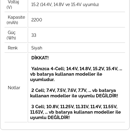
Voltaj
15.2 (14.4V, 14.8V ve 15.4V uyumlu)
(V)
Kapasite
2200
(mAh)
Güç
33
(Wh)
Renk
Siyah
DİKKAT!
Yalnızca
4-Cell; 14.4V, 14.8V, 15.2V, 15.4V, ...
vb
batarya kullanan modeller ile
uyumludur.
Notlar
2 Cell; 7.4V, 7.5V, 7.6V, 7.7V, ... vb
batarya
kullanan modeller ile uyumlu DEĞİLDİR!
3 Cell; 10.8V, 11.25V, 11.31V, 11.4V, 11.55V,
11.61V, ... vb
batarya kullanan modeller ile
uyumlu DEĞİLDİR!