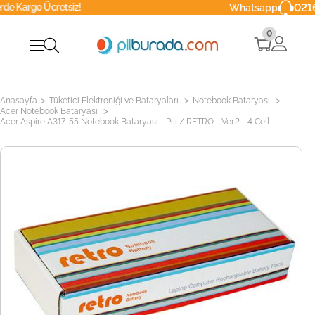
etsiz!
0216 629 90 4
Whatsapp
0
>
>
>
Anasayfa
Tüketici Elektroniği ve Bataryaları
Notebook Bataryası
>
Acer Notebook Bataryası
Acer Aspire A317-55 Notebook Bataryası - Pili / RETRO - Ver.2 - 4 Cell