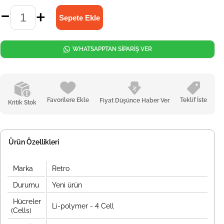
WHATSAPPTAN SİPARİŞ VER
Favorilere Ekle
Teklif İste
Fiyat Düşünce Haber Ver
Kritik Stok
Ürün Özellikleri
Marka
Retro
Durumu
Yeni ürün
Hücreler
Li-polymer - 4 Cell
(Cells)