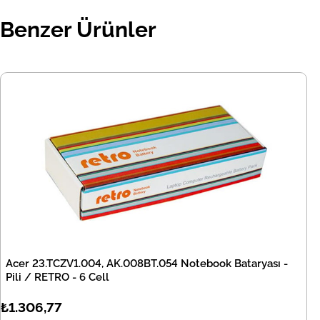
Benzer Ürünler
Acer 23.TCZV1.004, AK.008BT.054 Notebook Bataryası -
Pili / RETRO - 6 Cell
₺1.306,77