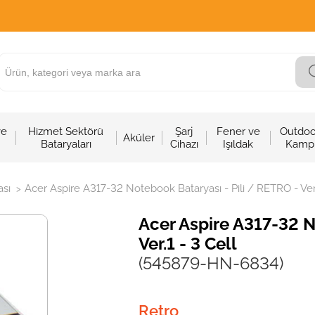
ve
Hizmet Sektörü
Şarj
Fener ve
Outdoo
Aküler
Bataryaları
Cihazı
Işıldak
Kamp
sı
Acer Aspire A317-32 Notebook Bataryası - Pili / RETRO - Ver.
>
Acer Aspire A317-32 N
Ver.1 - 3 Cell
(545879-HN-6834)
Retro