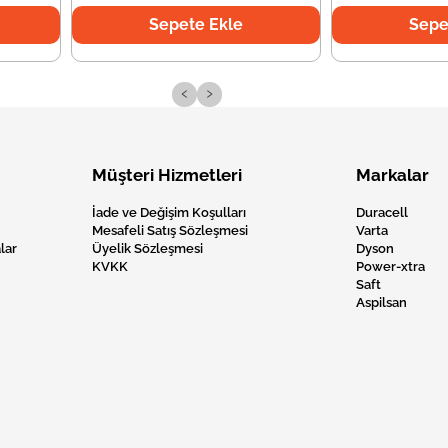
Sepete Ekle
Sepe
‹
›
Müşteri Hizmetleri
Markalar
İade ve Değişim Koşulları
Duracell
Mesafeli Satış Sözleşmesi
Varta
lar
Üyelik Sözleşmesi
Dyson
KVKK
Power-xtra
Saft
Aspilsan