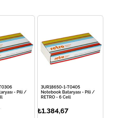
T0306
3UR18650-1-T0405
ryası - Pili /
Notebook Bataryası - Pili /
ll
RETRO - 6 Cell
7
₺1.384,67