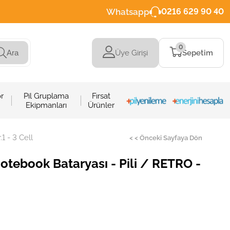
Whatsapp
0216 629 90 40
0
Üye Girişi
Sepetim
Ara
r
Pil Gruplama
Fırsat
Ekipmanları
Ürünler
1 - 3 Cell
< < Önceki Sayfaya Dön
otebook Bataryası - Pili / RETRO -