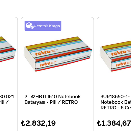
Ücretsiz Kargo
30.021
2TWHBTLI610 Notebook
3UR18650-1-
li /
Bataryası - Pili / RETRO
Notebook Bata
RETRO - 6 Ce
₺2.832,19
₺1.384,6