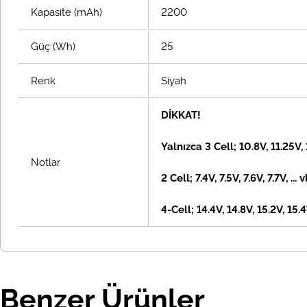
Kapasite (mAh)
2200
Güç (Wh)
25
Renk
Siyah
DİKKAT!
Yalnızca 3 Cell; 10.8V, 11.25V,
Notlar
2 Cell; 7.4V, 7.5V, 7.6V, 7.7V, ... 
4-Cell; 14.4V, 14.8V, 15.2V, 15.4V
Benzer Ürünler