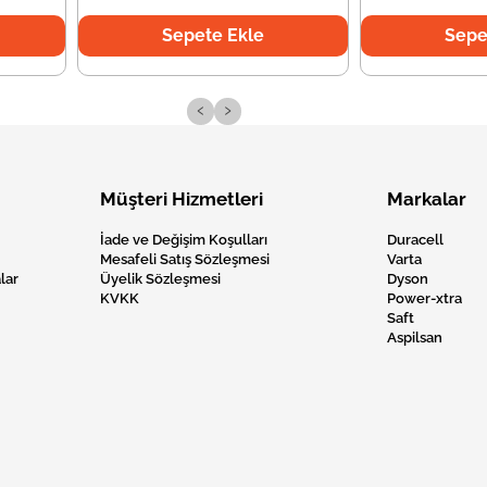
Sepete Ekle
Sepe
‹
›
Müşteri Hizmetleri
Markalar
İade ve Değişim Koşulları
Duracell
Mesafeli Satış Sözleşmesi
Varta
lar
Üyelik Sözleşmesi
Dyson
KVKK
Power-xtra
Saft
Aspilsan