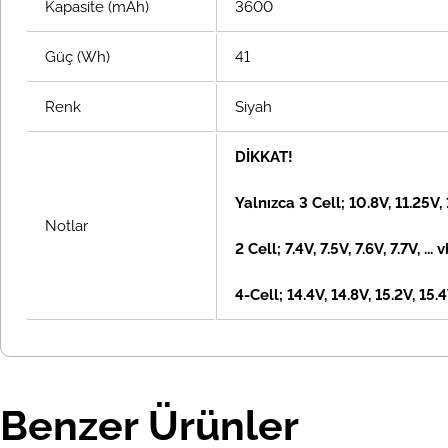
Kapasite (mAh)
3600
Güç (Wh)
41
Renk
Siyah
DİKKAT!
Yalnızca 3 Cell; 10.8V, 11.25V,
Notlar
2 Cell; 7.4V, 7.5V, 7.6V, 7.7V, ... 
4-Cell; 14.4V, 14.8V, 15.2V, 15.4V
Benzer Ürünler