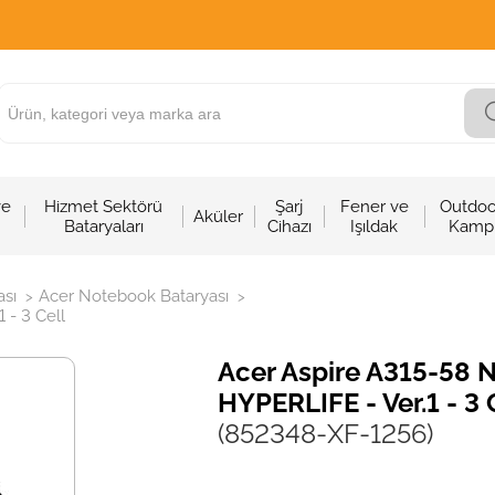
ve
Hizmet Sektörü
Şarj
Fener ve
Outdoo
Aküler
Bataryaları
Cihazı
Işıldak
Kamp
sı
Acer Notebook Bataryası
>
>
 - 3 Cell
Acer Aspire A315-58 N
HYPERLIFE - Ver.1 - 3 
(852348-XF-1256)