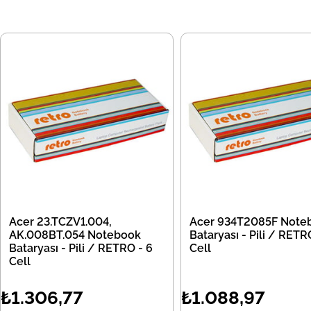
Acer 23.TCZV1.004,
Acer 934T2085F Note
AK.008BT.054 Notebook
Bataryası - Pili / RETR
Bataryası - Pili / RETRO - 6
Cell
Cell
₺1.306,77
₺1.088,97