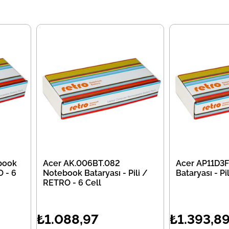
book
Acer AK.006BT.082
Acer AP11D3
O - 6
Notebook Bataryası - Pili /
Bataryası - P
RETRO - 6 Cell
₺1.088,97
₺1.393,8