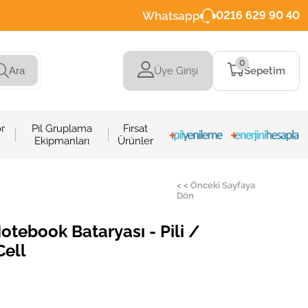
Whatsapp
0216 629 90 40
0
Üye Girişi
Sepetim
Ara
r
Pil Gruplama
Fırsat
Ekipmanları
Ürünler
< < Önceki Sayfaya
Dön
otebook Bataryası - Pili /
Cell