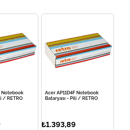
F Notebook
Acer AP11D4F Notebook
ili / RETRO
Bataryası - Pili / RETRO
9
₺1.393,89