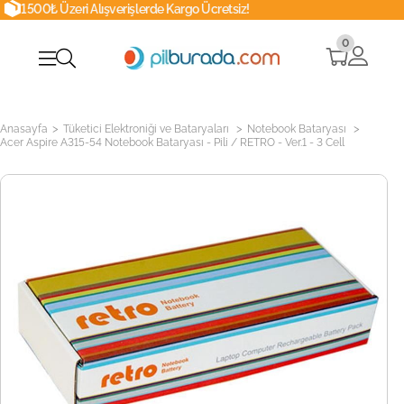
şverişlerde Kargo Ücretsiz!
Whatsapp
0
>
>
>
Anasayfa
Tüketici Elektroniği ve Bataryaları
Notebook Bataryası
Acer Aspire A315-54 Notebook Bataryası - Pili / RETRO - Ver.1 - 3 Cell