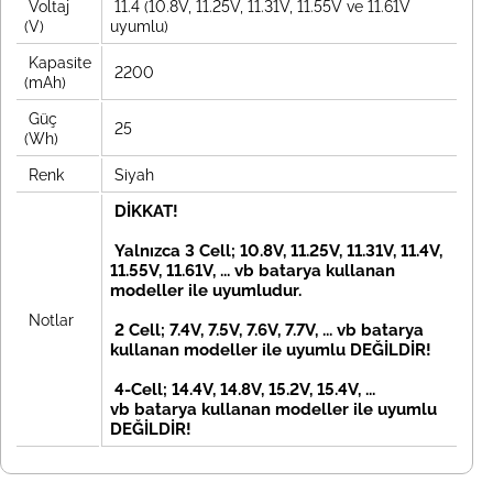
Voltaj
11.4 (10.8V, 11.25V, 11.31V, 11.55V ve 11.61V
(V)
uyumlu)
Kapasite
2200
(mAh)
Güç
25
(Wh)
Renk
Siyah
DİKKAT!
Yalnızca 3 Cell; 10.8V, 11.25V, 11.31V, 11.4V,
11.55V, 11.61V, ... vb batarya kullanan
modeller ile uyumludur.
Notlar
2 Cell; 7.4V, 7.5V, 7.6V, 7.7V, ... vb
batarya
kullanan modeller ile uyumlu DEĞİLDİR!
4-Cell; 14.4V, 14.8V, 15.2V, 15.4V, ...
vb
batarya kullanan modeller ile uyumlu
DEĞİLDİR!