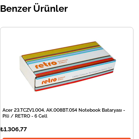
Benzer Ürünler
Acer 23.TCZV1.004, AK.008BT.054 Notebook Bataryası -
Pili / RETRO - 6 Cell
₺1.306,77