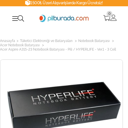
1500₺ Üzeri Alışverişlerde Kargo Ücretsiz!
0
>
>
>
Anasayfa
Tüketici Elektroniği ve Bataryaları
Notebook Bataryası
>
Acer Notebook Bataryası
Acer Aspire A315-23 Notebook Bataryası - Pili / HYPERLIFE - Ver.1 - 3 Cell