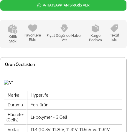
WHATSAPPTAN SİPARİŞ VER
Favorilere
Teklif
Fiyat Düşünce Haber
Kargo
Kritik
Ekle
İste
Ver
Bedava
Stok
Ürün Özellikleri
Marka
Hyperlife
Durumu
Yeni ürün
Hücreler
Li-polymer - 3 Cell
(Cells)
Voltaj
11.4 (10.8V, 11.25V, 11.31V, 11.55V ve 11.61V