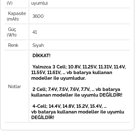
(V)
uyumlu)
Kapasite
3600
(mAh)
Güç
41
(Wh)
Renk
Siyah
DİKKAT!
Yalnızca 3 Cell; 10.8V, 11.25V, 11.31V, 11.4V,
11.55V, 11.61V, ... vb batarya kullanan
modeller ile uyumludur.
Notlar
2 Cell; 7.4V, 7.5V, 7.6V, 7.7V, ... vb
batarya
kullanan modeller ile uyumlu DEĞİLDİR!
4-Cell; 14.4V, 14.8V, 15.2V, 15.4V, ...
vb
batarya kullanan modeller ile uyumlu
DEĞİLDİR!