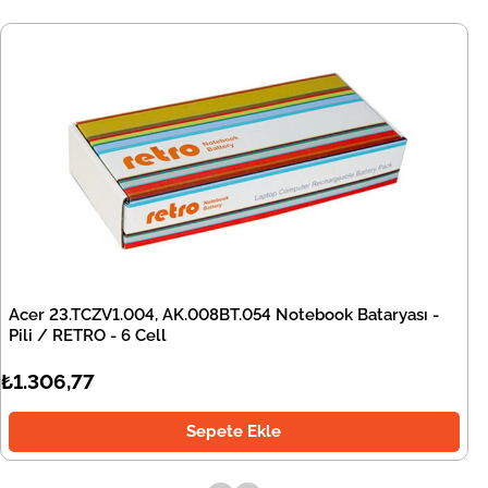
Acer 23.TCZV1.004, AK.008BT.054 Notebook Bataryası -
Pili / RETRO - 6 Cell
₺1.306,77
Sepete Ekle