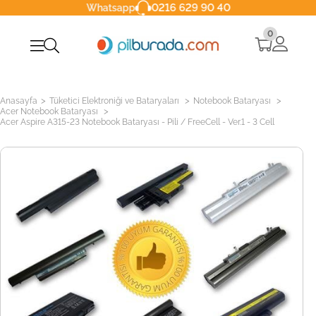
0216 629 90 40
Whatsapp
0
>
>
>
Anasayfa
Tüketici Elektroniği ve Bataryaları
Notebook Bataryası
>
Acer Notebook Bataryası
Acer Aspire A315-23 Notebook Bataryası - Pili / FreeCell - Ver.1 - 3 Cell