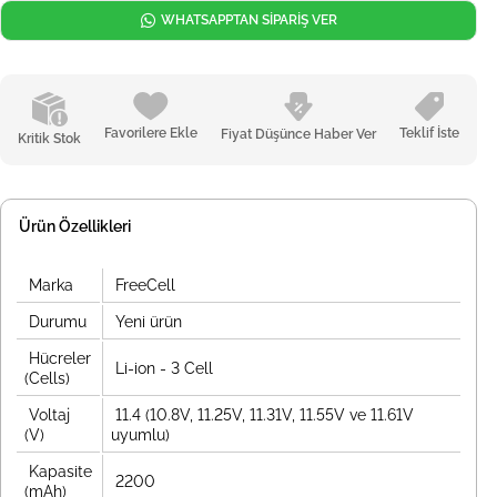
WHATSAPPTAN SİPARİŞ VER
Favorilere Ekle
Teklif İste
Fiyat Düşünce Haber Ver
Kritik Stok
Ürün Özellikleri
Marka
FreeCell
Durumu
Yeni ürün
Hücreler
Li-ion - 3 Cell
(Cells)
Voltaj
11.4 (10.8V, 11.25V, 11.31V, 11.55V ve 11.61V
(V)
uyumlu)
Kapasite
2200
(mAh)