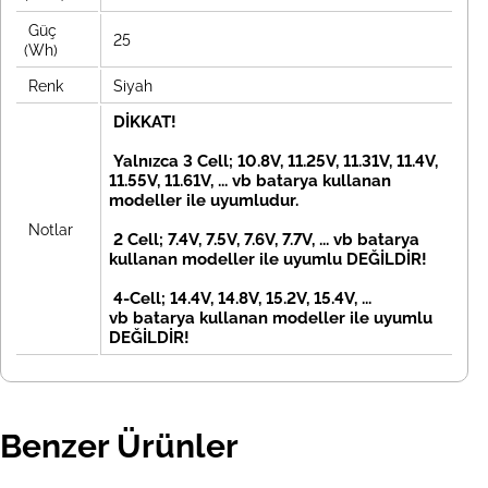
Güç
25
(Wh)
Renk
Siyah
DİKKAT!
Yalnızca 3 Cell; 10.8V, 11.25V, 11.31V, 11.4V,
11.55V, 11.61V, ... vb batarya kullanan
modeller ile uyumludur.
Notlar
2 Cell; 7.4V, 7.5V, 7.6V, 7.7V, ... vb
batarya
kullanan modeller ile uyumlu DEĞİLDİR!
4-Cell; 14.4V, 14.8V, 15.2V, 15.4V, ...
vb
batarya kullanan modeller ile uyumlu
DEĞİLDİR!
Benzer Ürünler