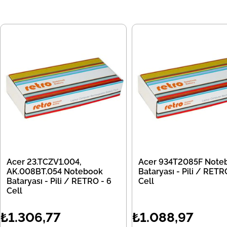
Acer 23.TCZV1.004,
Acer 934T2085F Note
AK.008BT.054 Notebook
Bataryası - Pili / RETR
Bataryası - Pili / RETRO - 6
Cell
Cell
₺1.306,77
₺1.088,97