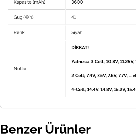
Kapasite (mAh)
3600
Güç (Wh)
41
Renk
Siyah
DİKKAT!
Yalnızca 3 Cell; 10.8V, 11.25V,
Notlar
2 Cell; 7.4V, 7.5V, 7.6V, 7.7V, ... 
4-Cell; 14.4V, 14.8V, 15.2V, 15.4V
Benzer Ürünler