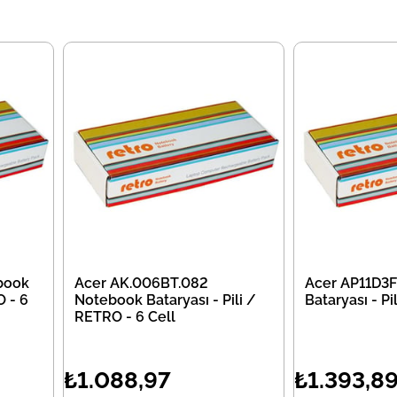
book
Acer AK.006BT.082
Acer AP11D3
O - 6
Notebook Bataryası - Pili /
Bataryası - P
RETRO - 6 Cell
₺1.088,97
₺1.393,8