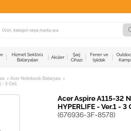
ve
Hizmet Sektörü
Şarj
Fener ve
Outdoo
Aküler
Bataryaları
Cihazı
Işıldak
Kamp
sı
Acer Notebook Bataryası
>
>
 - 3 Cell
Acer Aspire A115-32 N
HYPERLIFE - Ver.1 - 3 
(676936-3F-8578)