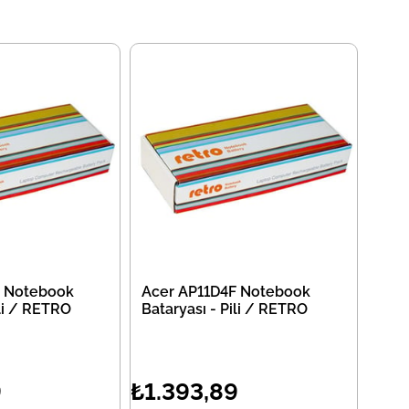
F Notebook
Acer AP11D4F Notebook
ili / RETRO
Bataryası - Pili / RETRO
9
₺1.393,89