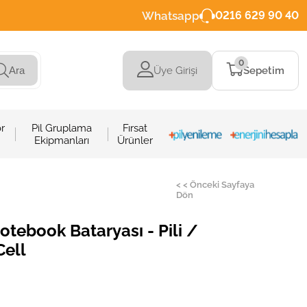
Whatsapp
0216 629 90 40
0
Üye Girişi
Sepetim
Ara
r
Pil Gruplama
Fırsat
Ekipmanları
Ürünler
< < Önceki Sayfaya
Dön
otebook Bataryası - Pili /
Cell