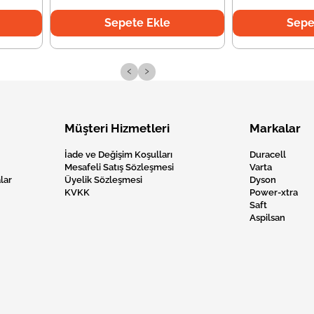
Sepete Ekle
Sepe
‹
›
Müşteri Hizmetleri
Markalar
İade ve Değişim Koşulları
Duracell
Mesafeli Satış Sözleşmesi
Varta
lar
Üyelik Sözleşmesi
Dyson
KVKK
Power-xtra
Saft
Aspilsan