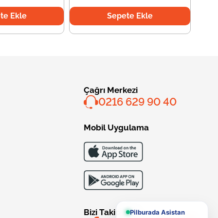
te Ekle
Sepete Ekle
Çağrı Merkezi
0216 629 90 40
Mobil Uygulama
Bizi Takip Edin
Pilburada Asistan