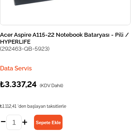
Acer Aspire A115-22 Notebook Bataryası - Pili /
HYPERLIFE
(292463-QB-5923)
Data Servis
₺3.337,24
(KDV Dahil)
₺1.112,41
'den başlayan taksitlerle