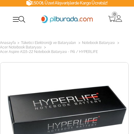
1500₺ Üzeri Alışverişlerde Kargo Ücretsiz!
0
>
>
>
Anasayfa
Tüketici Elektroniği ve Bataryaları
Notebook Bataryası
>
Acer Notebook Bataryası
Acer Aspire A115-22 Notebook Bataryası - Pili / HYPERLIFE