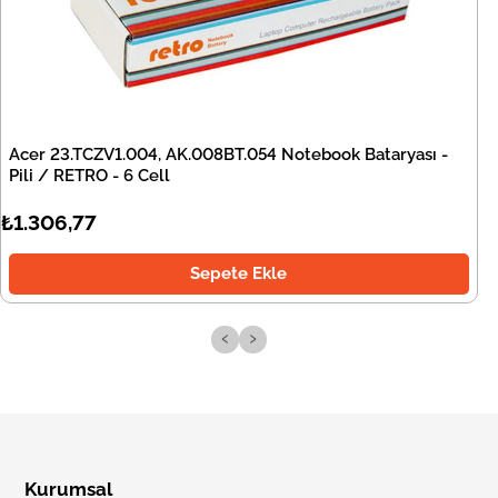
Acer 23.TCZV1.004, AK.008BT.054 Notebook Bataryası -
Pili / RETRO - 6 Cell
₺1.306,77
Sepete Ekle
‹
›
Kurumsal