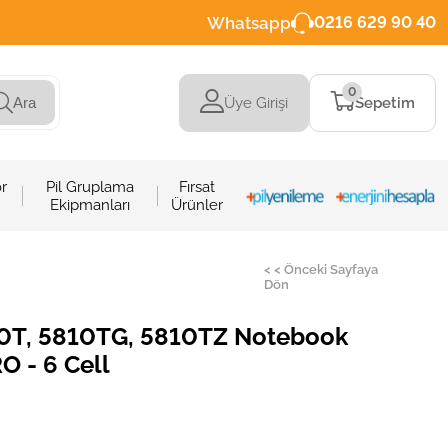
Whatsapp
0216 629 90 40
0
Üye Girişi
Sepetim
Ara
r
Pil Gruplama
Fırsat
Ekipmanları
Ürünler
< < Önceki Sayfaya
Dön
10T, 5810TG, 5810TZ Notebook
RO - 6 Cell