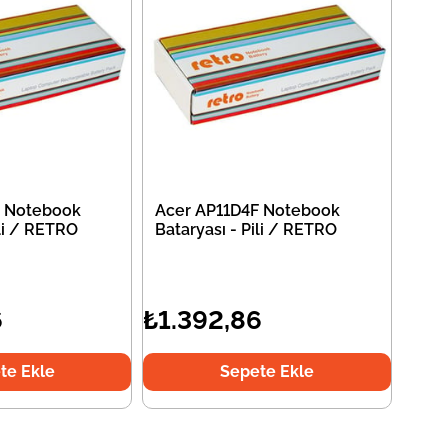
F Notebook
Acer AP11D4F Notebook
ili / RETRO
Bataryası - Pili / RETRO
6
₺1.392,86
te Ekle
Sepete Ekle