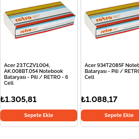
Acer 23.TCZV1.004,
Acer 934T2085F Note
AK.008BT.054 Notebook
Bataryası - Pili / RETR
Bataryası - Pili / RETRO - 6
Cell
Cell
₺1.305,81
₺1.088,17
Sepete Ekle
Sepete Ekle