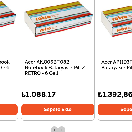
book
Acer AK.006BT.082
Acer AP11D3
O - 6
Notebook Bataryası - Pili /
Bataryası - P
RETRO - 6 Cell
₺1.088,17
₺1.392,8
Sepete Ekle
Sepe
‹
›