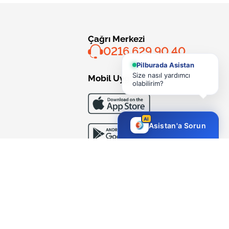
Çağrı Merkezi
0216 629 90 40
Pilburada Asistan
Size nasıl yardımcı
Mobil Uygulama
olabilirim?
AI
Asistan'a Sorun
Bizi Takip Edin