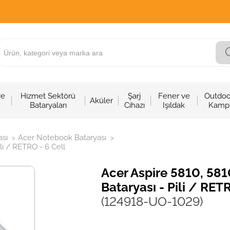
ve
Hizmet Sektörü
Şarj
Fener ve
Outdoo
Aküler
Bataryaları
Cihazı
Işıldak
Kamp
sı
Acer Notebook Bataryası
>
>
li / RETRO - 6 Cell
Acer Aspire 5810, 58
Bataryası - Pili / RET
(124918-UO-1029)