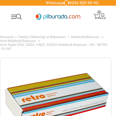
0216 629 90 40
Whatsapp
0
>
>
>
Anasayfa
Tüketici Elektroniği ve Bataryaları
Notebook Bataryası
>
Acer Notebook Bataryası
Acer Aspire 5742, 5742G, 5742Z, 5742ZG Notebook Bataryası - Pili / RETRO
- 6-Cell