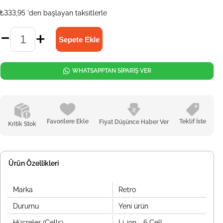
₺333,95
'den başlayan taksitlerle
WHATSAPPTAN SİPARİŞ VER
Favorilere Ekle
Teklif İste
Fiyat Düşünce Haber Ver
Kritik Stok
Ürün Özellikleri
Marka
Retro
Durumu
Yeni ürün
Hücreler (Cells)
Li-ion - 6 Cell