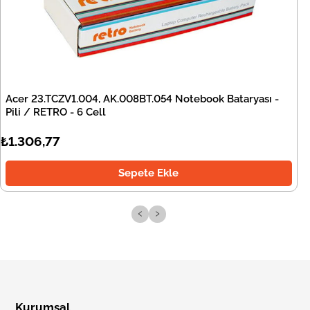
Acer 23.TCZV1.004, AK.008BT.054 Notebook Bataryası -
Pili / RETRO - 6 Cell
₺1.306,77
Sepete Ekle
‹
›
Kurumsal