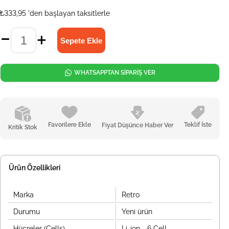
₺333,95
'den başlayan taksitlerle
WHATSAPPTAN SİPARİŞ VER
Favorilere Ekle
Teklif İste
Fiyat Düşünce Haber Ver
Kritik Stok
Ürün Özellikleri
Marka
Retro
Durumu
Yeni ürün
Hücreler (Cells)
Li-ion - 6 Cell