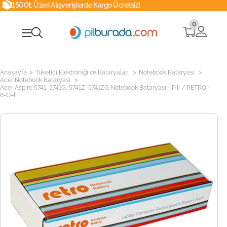
ışverişlerde Kargo Ücretsiz!
Whatsapp
0
>
>
>
Anasayfa
Tüketici Elektroniği ve Bataryaları
Notebook Bataryası
>
Acer Notebook Bataryası
Acer Aspire 5741, 5741G, 5741Z, 5741ZG Notebook Bataryası - Pili / RETRO -
6-Cell