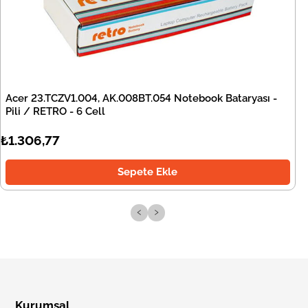
Acer 23.TCZV1.004, AK.008BT.054 Notebook Bataryası -
Pili / RETRO - 6 Cell
₺1.306,77
Sepete Ekle
‹
›
Kurumsal