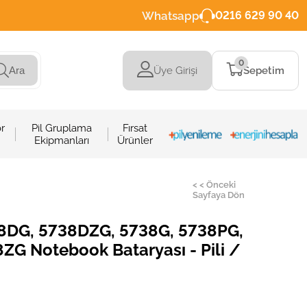
Whatsapp
0216 629 90 40
0
Üye Girişi
Sepetim
Ara
r
Pil Gruplama
Fırsat
Ekipmanları
Ürünler
< < Önceki
Sayfaya Dön
38DG, 5738DZG, 5738G, 5738PG,
ZG Notebook Bataryası - Pili /