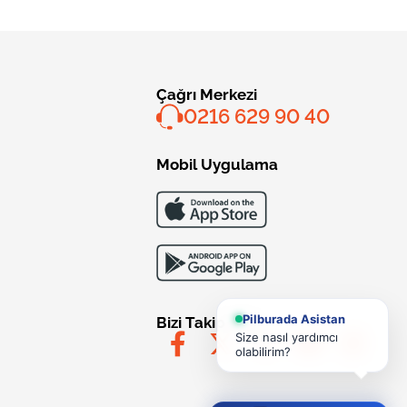
Çağrı Merkezi
0216 629 90 40
Mobil Uygulama
Pilburada Asistan
Bizi Takip Edin
Size nasıl yardımcı
olabilirim?