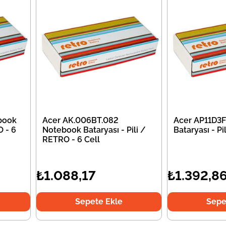
book
Acer AK.006BT.082
Acer AP11D3
O - 6
Notebook Bataryası - Pili /
Bataryası - P
RETRO - 6 Cell
₺1.088,17
₺1.392,8
Sepete Ekle
Sepe