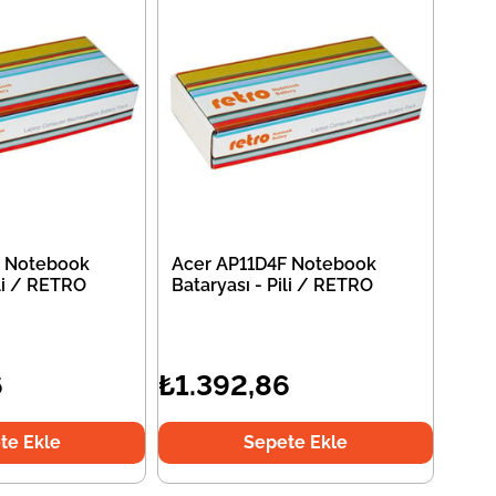
F Notebook
Acer AP11D4F Notebook
ili / RETRO
Bataryası - Pili / RETRO
6
₺1.392,86
te Ekle
Sepete Ekle