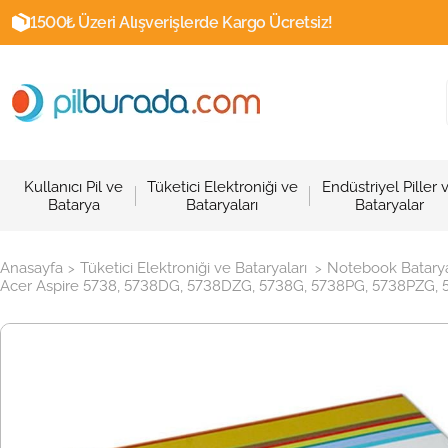
1500₺ Üzeri Alışverişlerde Kargo Ücretsiz!
Kullanıcı Pil ve
Tüketici Elektroniği ve
Endüstriyel Piller 
Batarya
Bataryaları
Bataryalar
Anasayfa
Tüketici Elektroniği ve Bataryaları
Notebook Batarya
>
>
Acer Aspire 5738, 5738DG, 5738DZG, 5738G, 5738PG, 5738PZG, 5