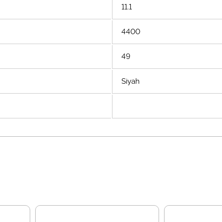
11.1
4400
49
Siyah