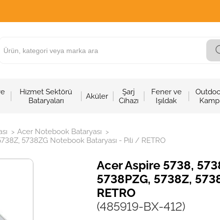
ve
Hizmet Sektörü
Şarj
Fener ve
Outdoo
Aküler
Bataryaları
Cihazı
Işıldak
Kamp
sı
Acer Notebook Bataryası
>
>
738Z, 5738ZG Notebook Bataryası - Pili / RETRO
Acer Aspire 5738, 57
5738PZG, 5738Z, 5738
RETRO
(485919-BX-412)