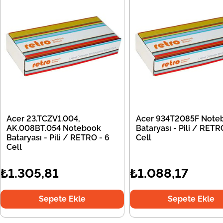
Acer 23.TCZV1.004,
Acer 934T2085F Note
AK.008BT.054 Notebook
Bataryası - Pili / RETR
Bataryası - Pili / RETRO - 6
Cell
Cell
₺1.305,81
₺1.088,17
Sepete Ekle
Sepete Ekle