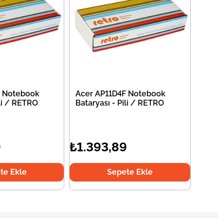
F Notebook
Acer AP11D4F Notebook
ili / RETRO
Bataryası - Pili / RETRO
9
₺1.393,89
te Ekle
Sepete Ekle