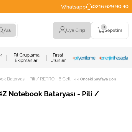
Whatsapp
0216 629 90 40
0
Üye Girişi
Sepetim
Ara
r
Pil Gruplama
Fırsat
Ekipmanları
Ürünler
k Bataryası - Pili / RETRO - 6 Cell
< < Önceki Sayfaya Dön
4Z Notebook Bataryası - Pili /