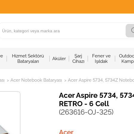
ve
Hizmet Sektörü
Şarj
Fener ve
Outdoo
Aküler
Bataryaları
Cihazı
Işıldak
Kamp
sı
Acer Notebook Bataryası
Acer Aspire 5734, 5734Z Noteboo
>
>
Acer Aspire 5734, 573
RETRO - 6 Cell
(263616-OJ-325)
Acer