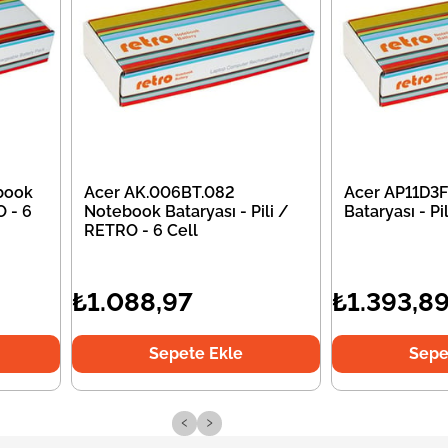
book
Acer AK.006BT.082
Acer AP11D3
O - 6
Notebook Bataryası - Pili /
Bataryası - P
RETRO - 6 Cell
₺1.088,97
₺1.393,8
Sepete Ekle
Sepe
‹
›