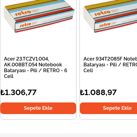
Acer 23.TCZV1.004,
Acer 934T2085F Note
AK.008BT.054 Notebook
Bataryası - Pili / RETR
Bataryası - Pili / RETRO - 6
Cell
Cell
₺1.306,77
₺1.088,97
Sepete Ekle
Sepete Ekle