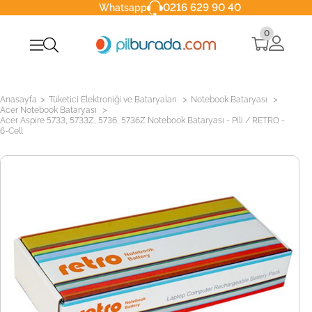
0216 629 90 40
Whatsapp
0
>
>
>
Anasayfa
Tüketici Elektroniği ve Bataryaları
Notebook Bataryası
>
Acer Notebook Bataryası
Acer Aspire 5733, 5733Z, 5736, 5736Z Notebook Bataryası - Pili / RETRO -
6-Cell