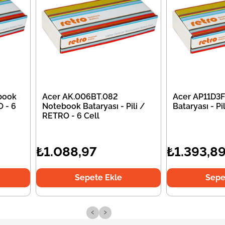
book
Acer AK.006BT.082
Acer AP11D3
O - 6
Notebook Bataryası - Pili /
Bataryası - P
RETRO - 6 Cell
₺1.088,97
₺1.393,8
Sepete Ekle
Sepe
‹
›