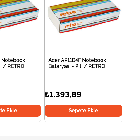
F Notebook
Acer AP11D4F Notebook
ili / RETRO
Bataryası - Pili / RETRO
9
₺1.393,89
te Ekle
Sepete Ekle