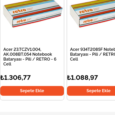
Acer 23.TCZV1.004,
Acer 934T2085F Note
AK.008BT.054 Notebook
Bataryası - Pili / RETR
Bataryası - Pili / RETRO - 6
Cell
Cell
₺1.306,77
₺1.088,97
Sepete Ekle
Sepete Ekle