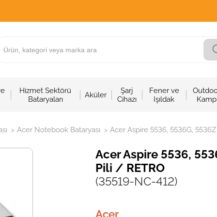
ve
Hizmet Sektörü
Şarj
Fener ve
Outdoo
Aküler
Bataryaları
Cihazı
Işıldak
Kamp
sı
Acer Notebook Bataryası
Acer Aspire 5536, 5536G, 5536Z
>
>
Acer Aspire 5536, 55
Pili / RETRO
(35519-NC-412)
Acer