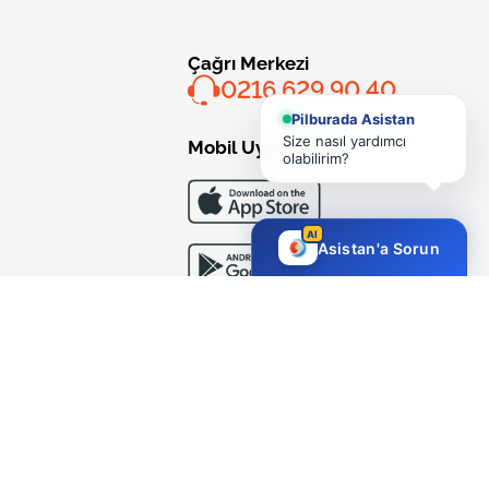
Çağrı Merkezi
0216 629 90 40
Pilburada Asistan
Size nasıl yardımcı
Mobil Uygulama
olabilirim?
AI
Asistan'a Sorun
Bizi Takip Edin