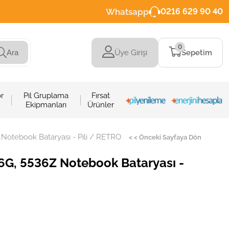
Whatsapp
0216 629 90 40
0
Üye Girişi
Sepetim
Ara
r
Pil Gruplama
Fırsat
Ekipmanları
Ürünler
 Notebook Bataryası - Pili / RETRO
< < Önceki Sayfaya Dön
36G, 5536Z Notebook Bataryası -