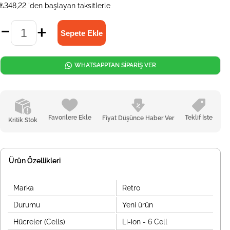
₺348,22
'den başlayan taksitlerle
WHATSAPPTAN SİPARİŞ VER
Favorilere Ekle
Teklif İste
Fiyat Düşünce Haber Ver
Kritik Stok
Ürün Özellikleri
Marka
Retro
Durumu
Yeni ürün
Hücreler (Cells)
Li-ion - 6 Cell