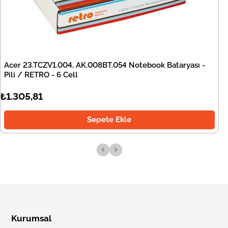
Acer 23.TCZV1.004, AK.008BT.054 Notebook Bataryası -
Pili / RETRO - 6 Cell
₺1.305,81
Sepete Ekle
‹
›
Kurumsal