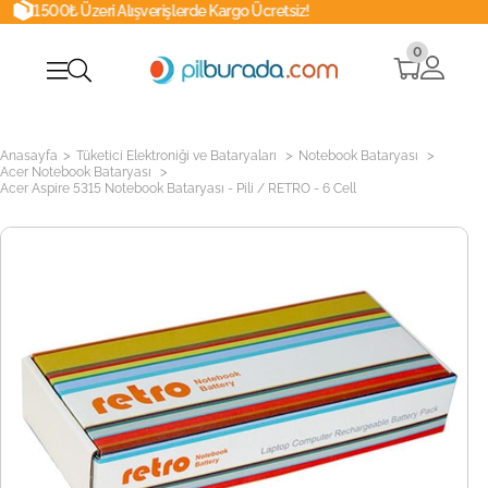
 Alışverişlerde Kargo Ücretsiz!
Whatsa
0
>
>
>
Anasayfa
Tüketici Elektroniği ve Bataryaları
Notebook Bataryası
>
Acer Notebook Bataryası
Acer Aspire 5315 Notebook Bataryası - Pili / RETRO - 6 Cell