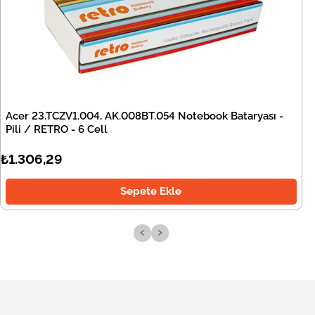
Acer 23.TCZV1.004, AK.008BT.054 Notebook Bataryası -
Pili / RETRO - 6 Cell
₺1.306,29
Sepete Ekle
‹
›