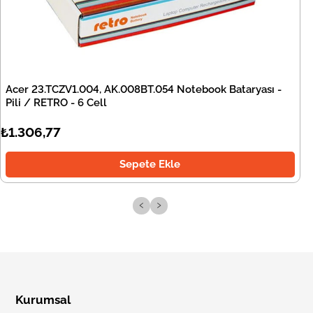
Acer 23.TCZV1.004, AK.008BT.054 Notebook Bataryası -
Pili / RETRO - 6 Cell
₺1.306,77
Sepete Ekle
‹
›
Kurumsal