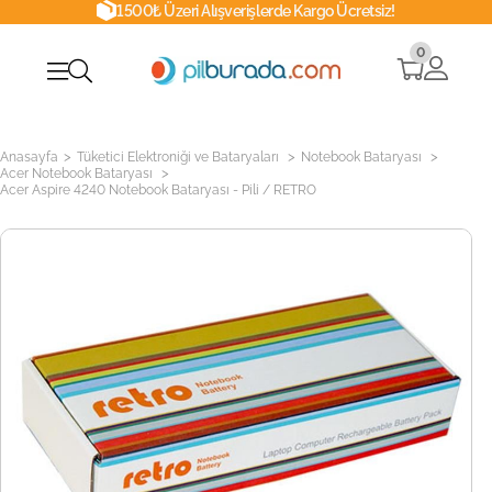
1500₺ Üzeri Alışverişlerde Kargo Ücretsiz!
0
>
>
>
Anasayfa
Tüketici Elektroniği ve Bataryaları
Notebook Bataryası
>
Acer Notebook Bataryası
Acer Aspire 4240 Notebook Bataryası - Pili / RETRO