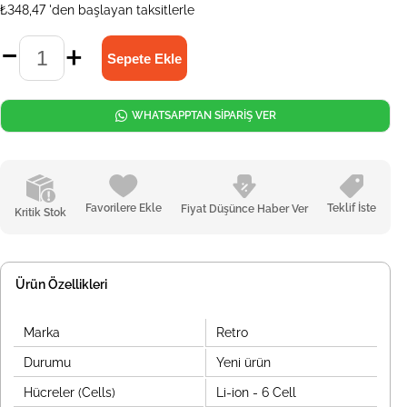
₺348,47
'den başlayan taksitlerle
WHATSAPPTAN SİPARİŞ VER
Favorilere Ekle
Teklif İste
Fiyat Düşünce Haber Ver
Kritik Stok
Ürün Özellikleri
Marka
Retro
Durumu
Yeni ürün
Hücreler (Cells)
Li-ion - 6 Cell