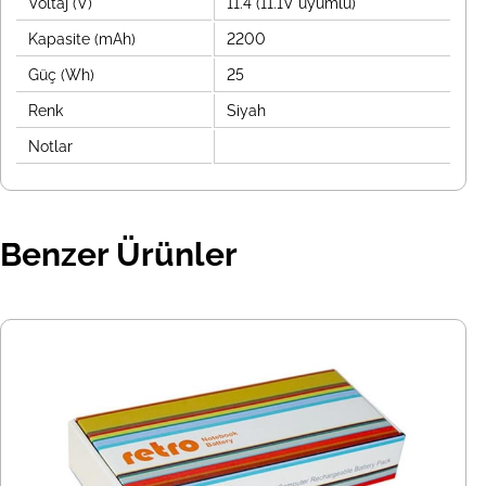
Voltaj (V)
11.4 (11.1V uyumlu)
Kapasite (mAh)
2200
Güç (Wh)
25
Renk
Siyah
Notlar
Benzer Ürünler