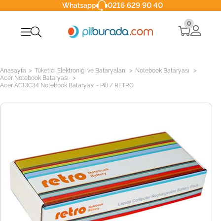
0216 629 90 40
Whatsapp
0
>
>
>
Anasayfa
Tüketici Elektroniği ve Bataryaları
Notebook Bataryası
>
Acer Notebook Bataryası
Acer AC13C34 Notebook Bataryası - Pili / RETRO