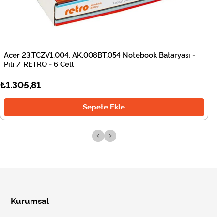
Acer 23.TCZV1.004, AK.008BT.054 Notebook Bataryası -
Pili / RETRO - 6 Cell
₺1.305,81
Sepete Ekle
‹
›
Kurumsal