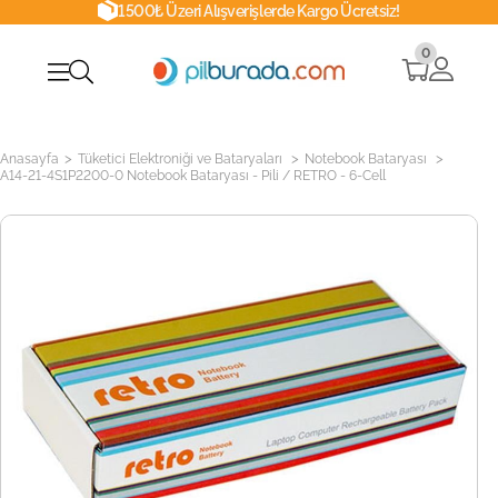
1500₺ Üzeri Alışverişlerde Kargo Ücretsiz!
0
>
>
>
Anasayfa
Tüketici Elektroniği ve Bataryaları
Notebook Bataryası
A14-21-4S1P2200-0 Notebook Bataryası - Pili / RETRO - 6-Cell