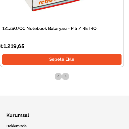
121ZS07OC Notebook Bataryası - Pili / RETRO
₺1.219,65
Sepete Ekle
‹
›
Kurumsal
Hakkımızda