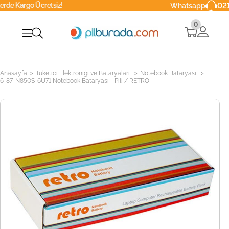
cretsiz!
0216 629 90 
Whatsapp
0
>
>
>
Anasayfa
Tüketici Elektroniği ve Bataryaları
Notebook Bataryası
6-87-N850S-6U71 Notebook Bataryası - Pili / RETRO