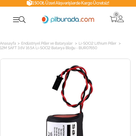
1500₺ Üzeri Alışverişlerde Kargo Ücretsiz!
0
>
>
>
Anasayfa
Endüstriyel Piller ve Bataryalar
Li-SOCI2 Lithium Piller
12M SAFT 3.6V 16.5A Li-SOCl2 Batarya Bloğu - BUR07650