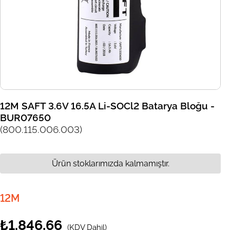
12M SAFT 3.6V 16.5A Li-SOCl2 Batarya Bloğu -
BUR07650
(800.115.006.003)
Ürün stoklarımızda kalmamıştır.
12M
₺1.846,66
(KDV Dahil)