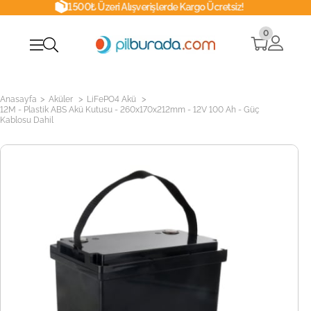
1500₺ Üzeri Alışverişlerde Kargo Ücretsiz!
0
>
>
>
Anasayfa
Aküler
LiFePO4 Akü
12M - Plastik ABS Akü Kutusu - 260x170x212mm - 12V 100 Ah - Güç
Kablosu Dahil