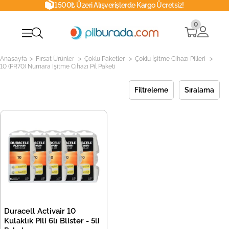
1500₺ Üzeri Alışverişlerde Kargo Ücretsiz!
0
>
>
>
>
Anasayfa
Fırsat Ürünler
Çoklu Paketler
Çoklu İşitme Cihazı Pilleri
10 (PR70) Numara İşitme Cihazı Pil Paketi
Filtreleme
Sıralama
Duracell Activair 10
Kulaklık Pili 6lı Blister - 5li