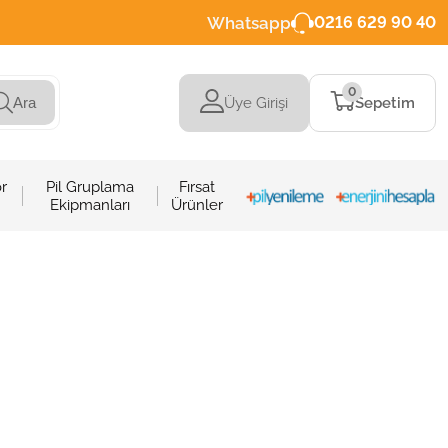
Whatsapp
0216 629 90 40
0
Üye Girişi
Sepetim
Ara
r
Pil Gruplama
Fırsat
Ekipmanları
Ürünler