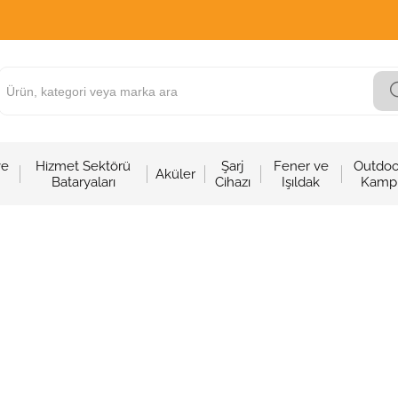
ve
Hizmet Sektörü
Şarj
Fener ve
Outdoo
Aküler
Bataryaları
Cihazı
Işıldak
Kamp