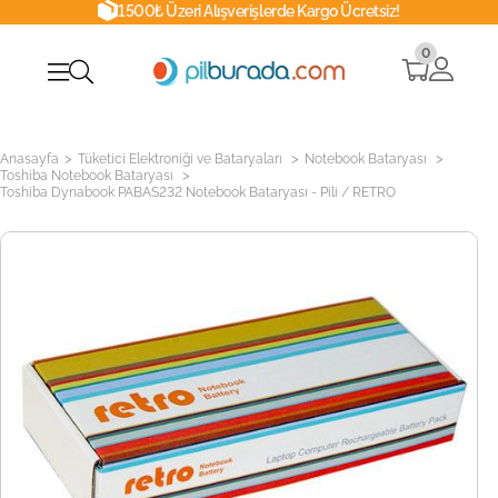
1500₺ Üzeri Alışverişlerde Kargo Ücretsiz!
0
>
>
>
Anasayfa
Tüketici Elektroniği ve Bataryaları
Notebook Bataryası
>
Toshiba Notebook Bataryası
Toshiba Dynabook PABAS232 Notebook Bataryası - Pili / RETRO