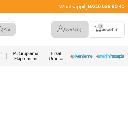
Whatsapp
0216 629 90 40
0
Üye Girişi
Sepetim
Ara
r
Pil Gruplama
Fırsat
Ekipmanları
Ürünler