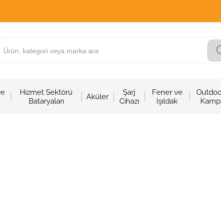
ve
Hizmet Sektörü
Şarj
Fener ve
Outdoo
Aküler
Bataryaları
Cihazı
Işıldak
Kamp