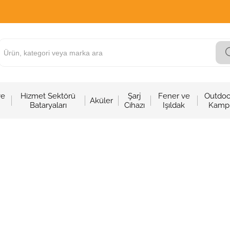
ve
Hizmet Sektörü
Şarj
Fener ve
Outdoo
Aküler
Bataryaları
Cihazı
Işıldak
Kamp