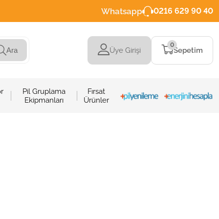
Whatsapp
0216 629 90 40
0
Üye Girişi
Sepetim
Ara
r
Pil Gruplama
Fırsat
Ekipmanları
Ürünler