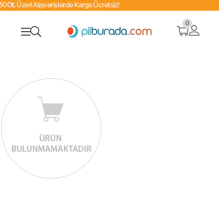
eri Alışverişlerde Kargo Ücretsiz!
What
0