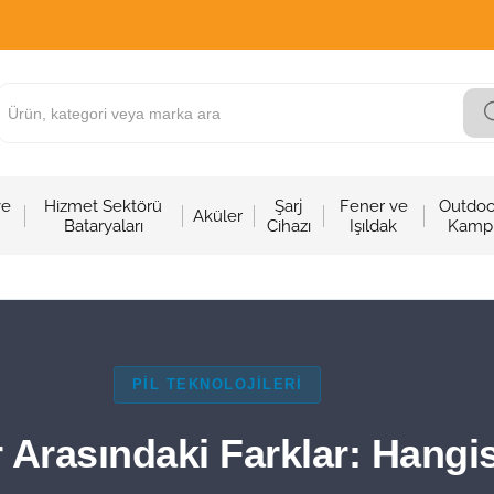
ve
Hizmet Sektörü
Şarj
Fener ve
Outdoo
Aküler
Bataryaları
Cihazı
Işıldak
Kamp
PİL TEKNOLOJİLERİ
 Arasındaki Farklar: Hangis