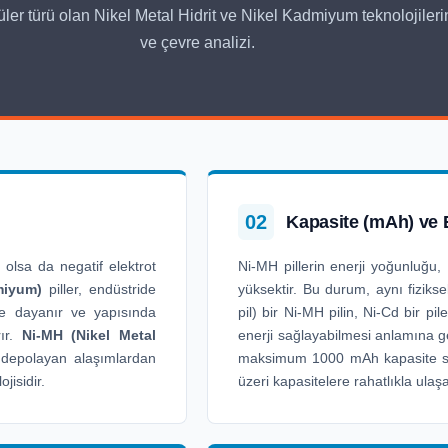
popüler türü olan Nikel Metal Hidrit ve Nikel Kadmiyum teknolojile
ve çevre analizi.
02
Kapasite (mAh) ve 
 olsa da negatif elektrot
Ni-MH pillerin enerji yoğunluğu, 
miyum)
piller, endüstride
yüksektir. Bu durum, aynı fizikse
iye dayanır ve yapısında
pil) bir Ni-MH pilin, Ni-Cd bir p
rır.
Ni-MH (Nikel Metal
enerji sağlayabilmesi anlamına ge
 depolayan alaşımlardan
maksimum 1000 mAh kapasite su
jisidir.
üzeri kapasitelere rahatlıkla ulaşab