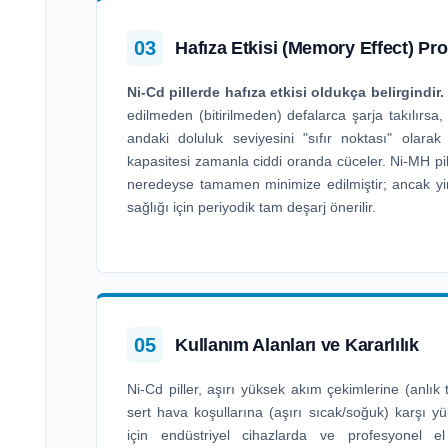
03
Hafıza Etkisi (Memory Effect) Pr
Ni-Cd pillerde hafıza etkisi oldukça belirgindir.
edilmeden (bitirilmeden) defalarca şarja takılırsa, c
andaki doluluk seviyesini "sıfır noktası" olarak
kapasitesi zamanla ciddi oranda cüceler. Ni-MH pill
neredeyse tamamen minimize edilmiştir; ancak yi
sağlığı için periyodik tam deşarj önerilir.
05
Kullanım Alanları ve Kararlılık
Ni-Cd piller, aşırı yüksek akım çekimlerine (anlık 
sert hava koşullarına (aşırı sıcak/soğuk) karşı yük
için endüstriyel cihazlarda ve profesyonel el