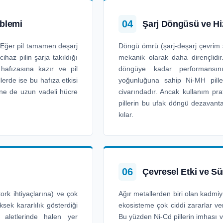
04
oblemi
Şarj Döngüsü ve H
Eğer pil tamamen deşarj
Döngü ömrü (şarj-deşarj çevrim 
ihaz pilin şarja takıldığı
mekanik olarak daha dirençlidir
 hafızasına kazır ve pil
döngüye kadar performansını
erde ise bu hafıza etkisi
yoğunluğuna sahip Ni-MH pil
ne de uzun vadeli hücre
civarındadır. Ancak kullanım pra
pillerin bu ufak döngü dezavan
kılar.
06
Çevresel Etki ve Sür
tork ihtiyaçlarına) ve çok
Ağır metallerden biri olan kadmi
sek kararlılık gösterdiği
ekosisteme çok ciddi zararlar ve
 aletlerinde halen yer
Bu yüzden Ni-Cd pillerin imhası v