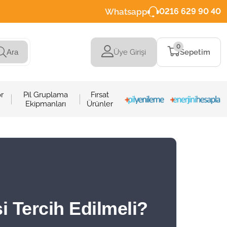
Whatsapp
0216 629 90 40
0
Üye Girişi
Sepetim
Ara
r
Pil Gruplama
Fırsat
Ekipmanları
Ürünler
i Tercih Edilmeli?