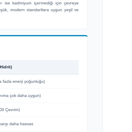
ler ise kadmiyum içermediği için çevreye
üşük, modern standartlara uygun yeşil ve
.
Hidrit)
 fazla enerji yoğunluğu)
anıma çok daha uygun)
00 Çevrim)
a karşı daha hassas