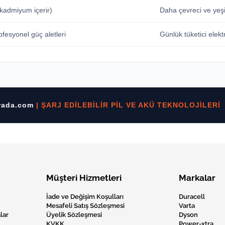
 kadmiyum içerir)
Daha çevreci ve yeşil
ofesyonel güç aletleri
Günlük tüketici elektr
urada.com
| ŞARJ EDİLEBİLİR PİL VE AKÜ TEKNOLOJİLERİ
Müşteri Hizmetleri
Markalar
İade ve Değişim Koşulları
Duracell
Mesafeli Satış Sözleşmesi
Varta
lar
Üyelik Sözleşmesi
Dyson
KVKK
Power-xtra