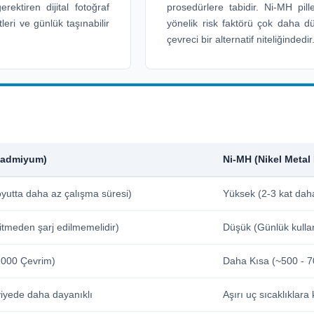
ektiren dijital fotoğraf
prosedürlere tabidir. Ni-MH pil
eri ve günlük taşınabilir
yönelik risk faktörü çok daha d
çevreci bir alternatif niteliğindedir
 Kadmiyum)
Ni-MH (Nikel Metal 
yutta daha az çalışma süresi)
Yüksek (2-3 kat daha
tmeden şarj edilmemelidir)
Düşük (Günlük kull
000 Çevrim)
Daha Kısa (~500 - 7
viyede daha dayanıklı
Aşırı uç sıcaklıklar