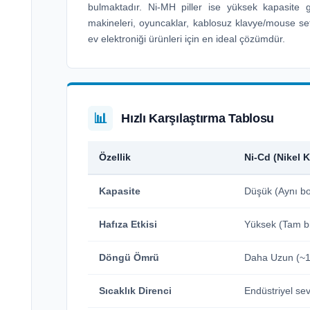
bulmaktadır. Ni-MH piller ise yüksek kapasite ger
makineleri, oyuncaklar, kablosuz klavye/mouse setl
ev elektroniği ürünleri için en ideal çözümdür.
📊
Hızlı Karşılaştırma Tablosu
Özellik
Ni-Cd (Nikel
Kapasite
Düşük (Aynı bo
Hafıza Etkisi
Yüksek (Tam bi
Döngü Ömrü
Daha Uzun (~1
Sıcaklık Direnci
Endüstriyel se