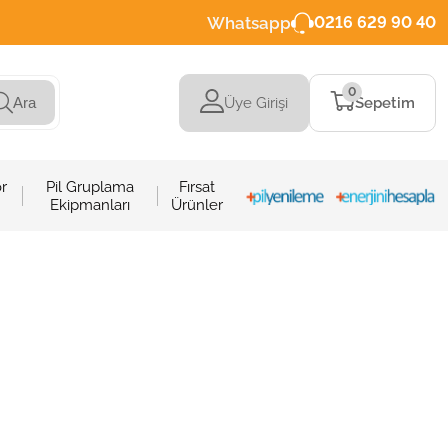
Whatsapp
0216 629 90 40
0
Üye Girişi
Sepetim
Ara
r
Pil Gruplama
Fırsat
Ekipmanları
Ürünler