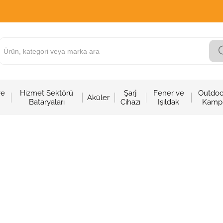
ve
Hizmet Sektörü
Şarj
Fener ve
Outdoo
Aküler
Bataryaları
Cihazı
Işıldak
Kamp