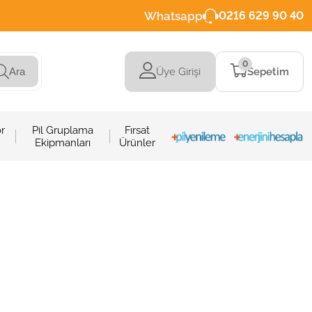
Whatsapp
0216 629 90 40
0
Üye Girişi
Sepetim
Ara
r
Pil Gruplama
Fırsat
Ekipmanları
Ürünler