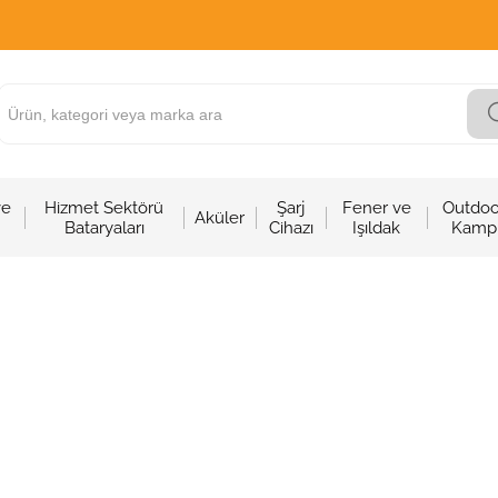
ve
Hizmet Sektörü
Şarj
Fener ve
Outdoo
Aküler
Bataryaları
Cihazı
Işıldak
Kamp