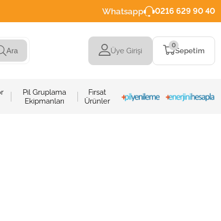
Whatsapp
0216 629 90 40
0
Üye Girişi
Sepetim
Ara
r
Pil Gruplama
Fırsat
Ekipmanları
Ürünler