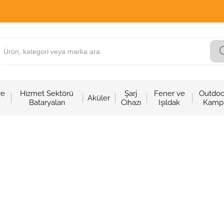
ve
Hizmet Sektörü
Şarj
Fener ve
Outdoo
Aküler
Bataryaları
Cihazı
Işıldak
Kamp