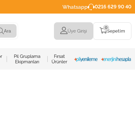
Whatsapp
0216 629 90 40
0
Üye Girişi
Sepetim
Ara
r
Pil Gruplama
Fırsat
Ekipmanları
Ürünler