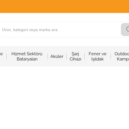
ve
Hizmet Sektörü
Şarj
Fener ve
Outdoo
Aküler
Bataryaları
Cihazı
Işıldak
Kamp