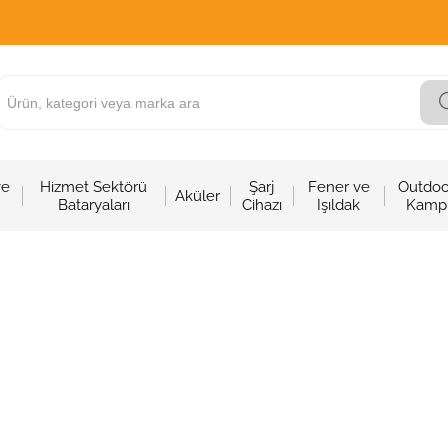
ve
Hizmet Sektörü
Şarj
Fener ve
Outdoo
Aküler
Bataryaları
Cihazı
Işıldak
Kamp