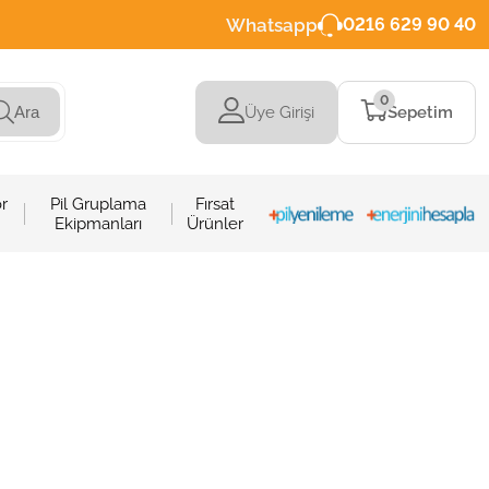
Whatsapp
0216 629 90 40
0
Üye Girişi
Sepetim
Ara
r
Pil Gruplama
Fırsat
Ekipmanları
Ürünler