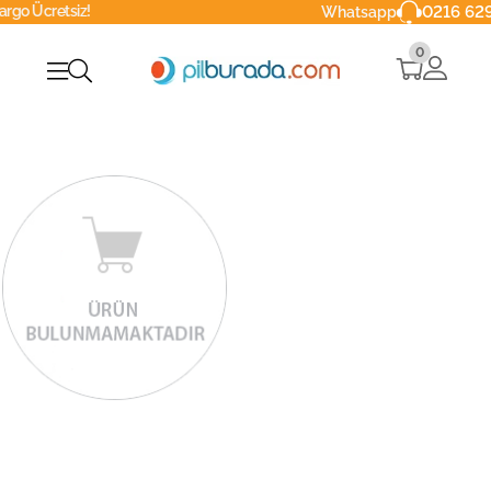
Ücretsiz!
0216 629 90
Whatsapp
0