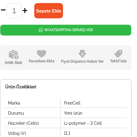
WHATSAPPTAN SİPARİŞ VER
Favorilere Ekle
Teklif İste
Fiyat Düşünce Haber Ver
Kritik Stok
Ürün Özellikleri
Marka
FreeCell
Durumu
Yeni ürün
Hücreler (Cells)
Li-polymer - 3 Cell
Voltaj (V)
11.1