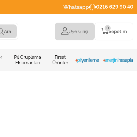
Whatsapp
0216 629 90 40
0
Üye Girişi
Sepetim
Ara
r
Pil Gruplama
Fırsat
Ekipmanları
Ürünler