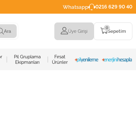
Whatsapp
0216 629 90 40
0
Üye Girişi
Sepetim
Ara
r
Pil Gruplama
Fırsat
Ekipmanları
Ürünler