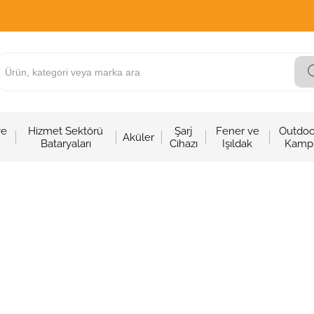
ve
Hizmet Sektörü
Şarj
Fener ve
Outdoo
Aküler
Bataryaları
Cihazı
Işıldak
Kamp