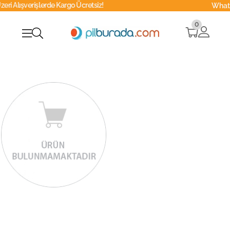
şverişlerde Kargo Ücretsiz!
Whatsapp
0