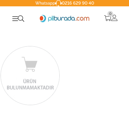
0216 629 90 40
Whatsapp
0