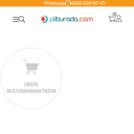
0216 629 90 40
Whatsapp
0