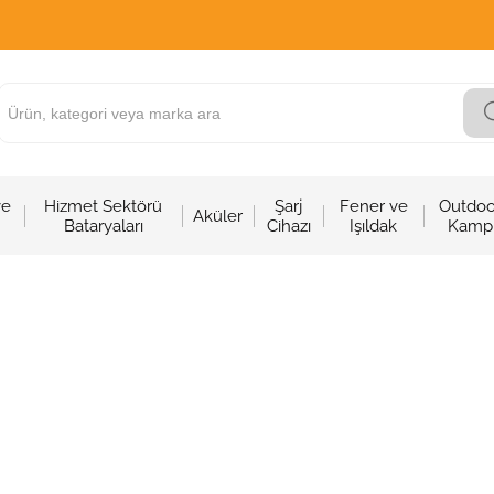
ve
Hizmet Sektörü
Şarj
Fener ve
Outdoo
Aküler
Bataryaları
Cihazı
Işıldak
Kamp