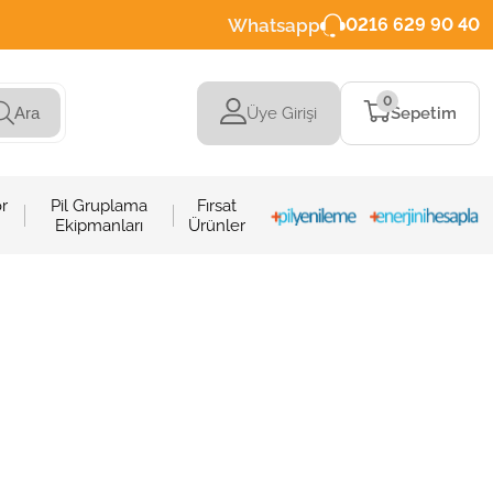
Whatsapp
0216 629 90 40
0
Üye Girişi
Sepetim
Ara
r
Pil Gruplama
Fırsat
Ekipmanları
Ürünler