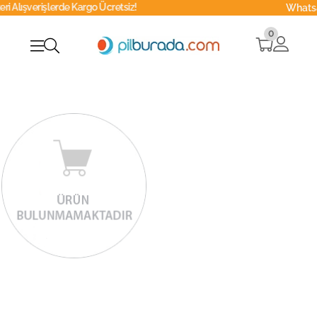
verişlerde Kargo Ücretsiz!
Whatsapp
0