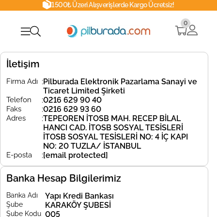
1500₺ Üzeri Alışverişlerde Kargo Ücretsiz!
0
İletişim
Firma Adı
:
Pilburada Elektronik Pazarlama Sanayi ve
Ticaret Limited Şirketi
Telefon
:
0216 629 90 40
Faks
:
0216 629 93 60
Adres
:
TEPEOREN İTOSB MAH. RECEP BİLAL
HANCI CAD. İTOSB SOSYAL TESİSLERİ
İTOSB SOSYAL TESİSLERİ NO: 4 İÇ KAPI
NO: 20 TUZLA/ İSTANBUL
E-posta
:
[email protected]
Banka Hesap Bilgilerimiz
Banka Adı
Yapı Kredi Bankası
Şube
KARAKÖY ŞUBESİ
Şube Kodu
005