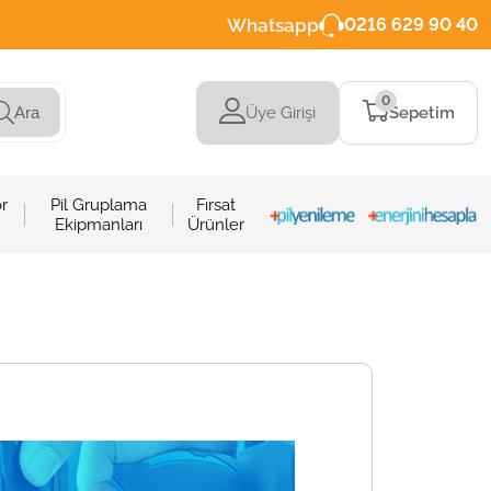
Whatsapp
0216 629 90 40
0
Üye Girişi
Sepetim
Ara
r
Pil Gruplama
Fırsat
Ekipmanları
Ürünler