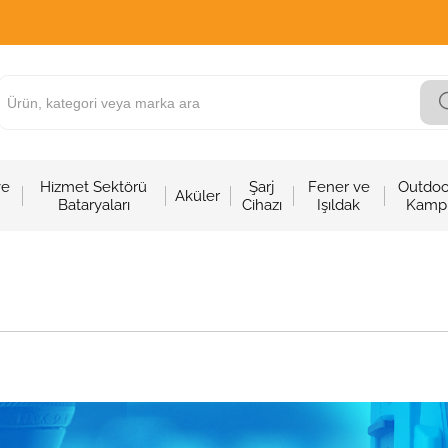
ve
Hizmet Sektörü
Şarj
Fener ve
Outdoo
Aküler
Bataryaları
Cihazı
Işıldak
Kamp