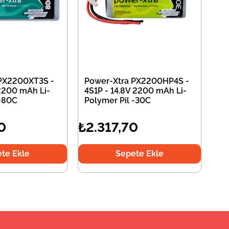
 PX2200XT3S -
Power-Xtra PX2200HP4S -
 2200 mAh Li-
4S1P - 14.8V 2200 mAh Li-
 -80C
Polymer Pil -30C
0
₺2.317,70
te Ekle
Sepete Ekle