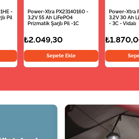
1HE -
Power-Xtra PX23140160 -
Power-Xtra 
lı Pil
3.2V 55 Ah LiFePO4
3.2V 30 Ah Li
Prizmatik Şarjlı Pil -1C
- 3C - Vidalı
₺2.049,30
₺1.870,
Sepete Ekle
Sepe