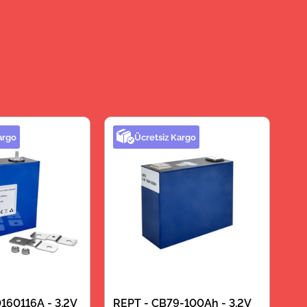
argo
Ücretsiz Kargo
160116A - 3.2V
REPT - CB79-100Ah - 3.2V