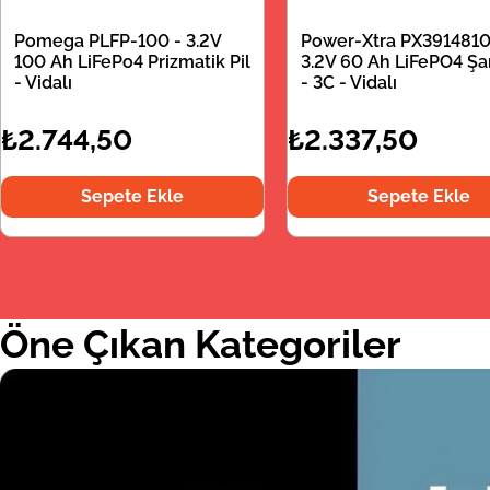
Pomega PLFP-100 - 3.2V
Power-Xtra PX3914810
100 Ah LiFePo4 Prizmatik Pil
3.2V 60 Ah LiFePO4 Şarj
- Vidalı
- 3C - Vidalı
₺2.744,50
₺2.337,50
Sepete Ekle
Sepete Ekle
Öne Çıkan Kategoriler