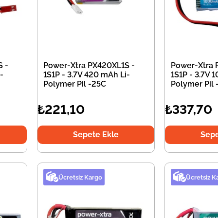
 -
Power-Xtra PX420XL1S -
Power-Xtra 
-
1S1P - 3.7V 420 mAh Li-
1S1P - 3.7V 
Polymer Pil -25C
Polymer Pil 
₺221,10
₺337,70
Sepete Ekle
Sepe
Ücretsiz Kargo
Ücretsiz K