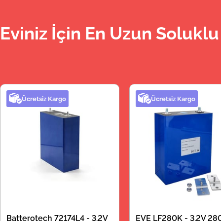
Eviniz İçin En Uzun Soluklu 
Ücretsiz Kargo
Ücretsiz Kargo
Batterotech 72174L4 - 3.2V
EVE LF280K - 3.2V 28