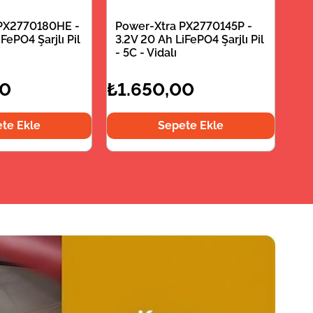
PX2770180HE -
Power-Xtra PX2770145P -
FePO4 Şarjlı Pil
3.2V 20 Ah LiFePO4 Şarjlı Pil
- 5C - Vidalı
00
₺1.650,00
te Ekle
Sepete Ekle