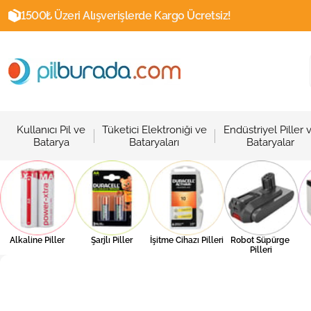
1500₺ Üzeri Alışverişlerde Kargo Ücretsiz!
Kullanıcı Pil ve
Tüketici Elektroniği ve
Endüstriyel Piller 
Batarya
Bataryaları
Bataryalar
Alkaline Piller
Şarjlı Piller
İşitme Cihazı Pilleri
Robot Süpürge 
Pilleri