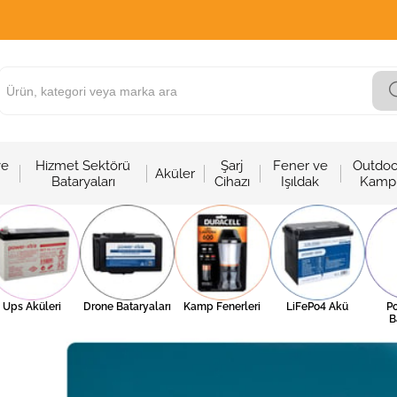
ve
Hizmet Sektörü
Şarj
Fener ve
Outdoo
Aküler
Bataryaları
Cihazı
Işıldak
Kamp
Ups Aküleri
Drone Bataryaları
Kamp Fenerleri
LiFePo4 Akü
Po
B