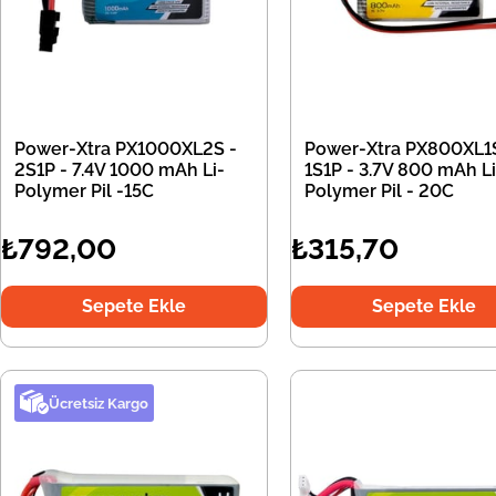
Power-Xtra PX1000XL2S -
Power-Xtra PX800XL1S
2S1P - 7.4V 1000 mAh Li-
1S1P - 3.7V 800 mAh Li
Polymer Pil -15C
Polymer Pil - 20C
₺792,00
₺315,70
Sepete Ekle
Sepete Ekle
Ücretsiz Kargo