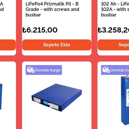
 A
LiFePo4 Prizmatik Pil - B
102 Ah - LiFe
nd
Grade - with screws and
102A - with
busbar
busbar
₺6.215,00
₺3.258,
Sepete Ekle
Sepe
Ücretsiz Kargo
Ücretsiz K