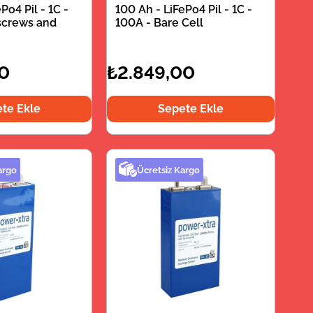
Po4 Pil - 1C -
100 Ah - LiFePo4 Pil - 1C -
 screws and
100A - Bare Cell
20
₺2.849,00
te Ekle
Sepete Ekle
argo
Ücretsiz Kargo