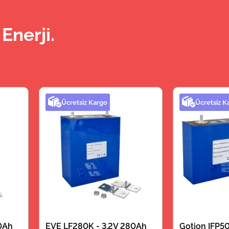
Enerji.
Ücretsiz Kargo
Ücretsiz K
0Ah
EVE LF280K - 3.2V 280Ah
Gotion IFP50