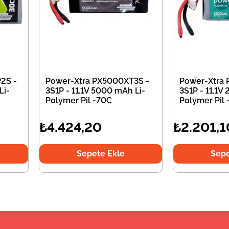
2S -
Power-Xtra PX5000XT3S -
Power-Xtra
Li-
3S1P - 11.1V 5000 mAh Li-
3S1P - 11.1V
Polymer Pil -70C
Polymer Pil
₺4.424,20
₺2.201,1
Sepete Ekle
Sepe