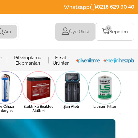
Whatsapp
0216 629 90 40
0
Üye Girişi
Sepetim
Ara
r
Pil Gruplama
Fırsat
Ekipmanları
Ürünler
s Cihazı 
Elektrikli Bisiklet 
Şarj Aleti 
Lithium Piller
ataryası
Aküleri