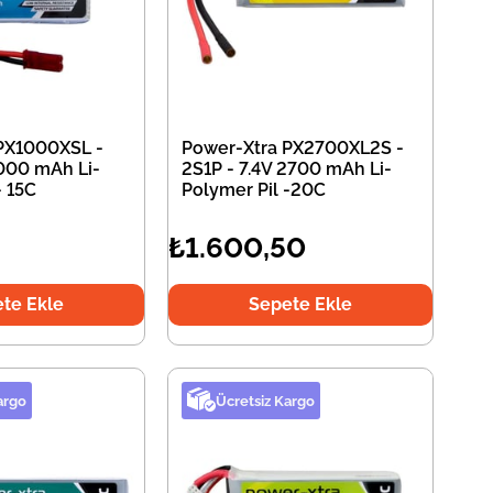
PX1000XSL -
Power-Xtra PX2700XL2S -
1000 mAh Li-
2S1P - 7.4V 2700 mAh Li-
- 15C
Polymer Pil -20C
₺1.600,50
te Ekle
Sepete Ekle
argo
Ücretsiz Kargo