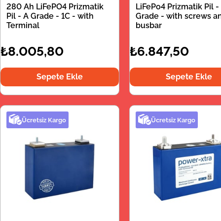
280 Ah LiFePO4 Prizmatik
LiFePo4 Prizmatik Pil -
Pil - A Grade - 1C - with
Grade - with screws a
Terminal
busbar
₺8.005,80
₺6.847,50
Sepete Ekle
Sepete Ekle
Ücretsiz Kargo
Ücretsiz Kargo