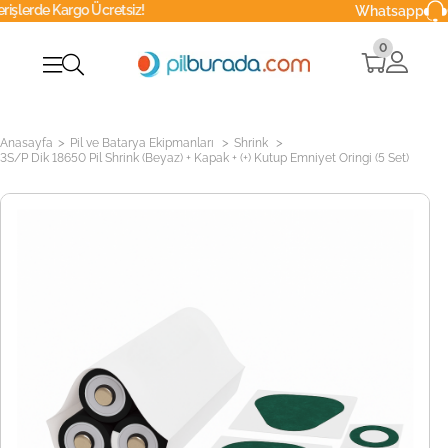
Ücretsiz!
0216 629 90 
Whatsapp
0
>
>
>
Anasayfa
Pil ve Batarya Ekipmanları
Shrink
3S/P Dik 18650 Pil Shrink (Beyaz) + Kapak + (+) Kutup Emniyet Oringi (5 Set)