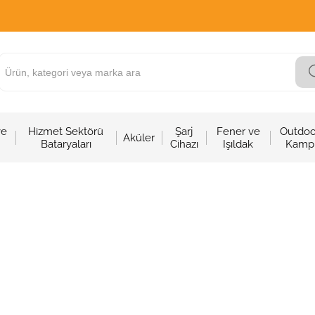
ve
Hizmet Sektörü
Şarj
Fener ve
Outdoo
Aküler
Bataryaları
Cihazı
Işıldak
Kamp