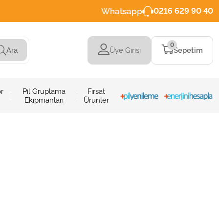
Whatsapp
0216 629 90 40
0
Üye Girişi
Sepetim
Ara
r
Pil Gruplama
Fırsat
Ekipmanları
Ürünler